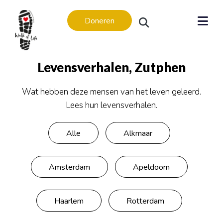
Doneren
Levensverhalen
,
Zutphen
Wat hebben deze mensen van het leven geleerd.
Lees hun levensverhalen.
Levensverhalen
Levensverhalen
Alle
Alkmaar
In memoriam
Regio’s
Amsterdam
Apeldoorn
Amsterdam
Apeldoorn
Haarlem
Rotterdam
Arnhem