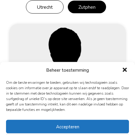
Haarlem
Utrecht
Zutphen
Leiden
Nijmegen
Rotterdam
Utrecht
Over ons
Nieuwe vrijwilligers
Beheer toestemming
Aannamebeleid
Formulieren
Om de beste ervaringen te bieden, gebruiken wij technologieën zoals
cookies om informatie over je apparaat op te slaan en/of te raadplegen. Door
Gedragscode
in te stemmen met deze technologieën kunnen wij gegevens zoals
Fondsen
surfgedrag of unieke ID's op deze site verwerken. Als je geen toestemming
geeft of uw toestemming intrekt, kan dit een nadelige invloed hebben op
Het levensverhaal van
ANBI
bepaalde functies en mogelijkheden.
Edsel
Jaarverslagen
Accepteren
Activiteiten