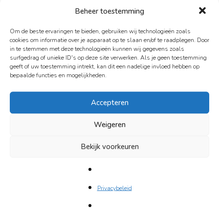
Haarlem
name van
Stichting Walk of Life, levensverhalen
Beheer toestemming
Leiden
NL58INGB 0102 296049
.
Om de beste ervaringen te bieden, gebruiken wij technologieën zoals
Nijmegen
Door jouw gift kunnen er nog meer mensen hun
cookies om informatie over je apparaat op te slaan en/of te raadplegen. Door
Rotterdam
in te stemmen met deze technologieën kunnen wij gegevens zoals
levensverhaal vertellen.
surfgedrag of unieke ID's op deze site verwerken. Als je geen toestemming
Utrecht
geeft of uw toestemming intrekt, kan dit een nadelige invloed hebben op
Walk of Life
is door de Belastingdienst aangemerkt
bepaalde functies en mogelijkheden.
Over ons
als een
ANBI (Algemeen Nut Beogende Instelling)
.
Nieuwe vrijwilligers
Accepteren
Aannamebeleid
Weigeren
Formulieren
Gedragscode
Bekijk voorkeuren
Fondsen
ANBI
Privacybeleid
Jaarverslagen
Activiteiten