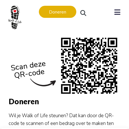
Doneren
Levensverhalen
Levensverhalen
In memoriam
Regio’s
Doneren
Amsterdam
Apeldoorn
Wil je Walk of Life steunen? Dat kan door de QR-
Arnhem
code te scannen of een bedrag over te maken ten