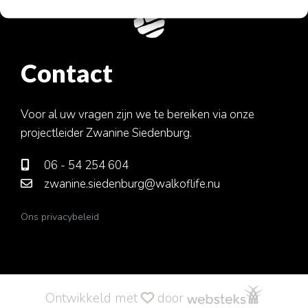
Nieuws
Contact
Contact
Doneren
Voor al uw vragen zijn we te bereiken via onze
projectleider Zwanine Siedenburg.
06 - 54 254 604
zwanine.siedenburg@walkoflife.nu
Ons privacybeleid
Ontwikkeld met
door