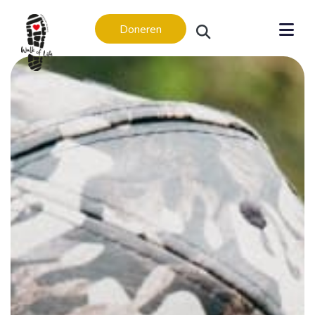
Doneren
Levensverhalen
Levensverhalen
In memoriam
Regio’s
Amsterdam
Apeldoorn
Arnhem