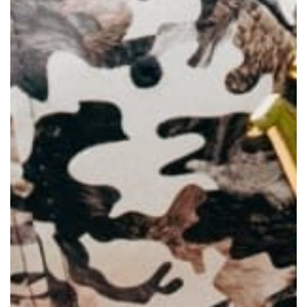
Haarlem
Leiden
Nijmegen
Rotterdam
Utrecht
Over ons
Nieuwe vrijwilligers
Aannamebeleid
Formulieren
Gedragscode
Fondsen
ANBI
Jaarverslagen
Activiteiten