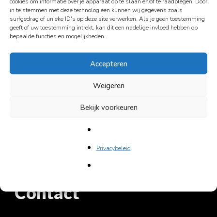
Haarlem
cookies om informatie over je apparaat op te slaan en/of te raadplegen. Door
in te stemmen met deze technologieën kunnen wij gegevens zoals
Lees verder op de website van Trouw
Leiden
surfgedrag of unieke ID's op deze site verwerken. Als je geen toestemming
geeft of uw toestemming intrekt, kan dit een nadelige invloed hebben op
Nijmegen
bepaalde functies en mogelijkheden.
Rotterdam
Utrecht
Accepteren
Over ons
Weigeren
Nieuwe vrijwilligers
Bekijk voorkeuren
Aannamebeleid
Formulieren
Gedragscode
Privacybeleid
Fondsen
ANBI
Contact
Jaarverslagen
Activiteiten