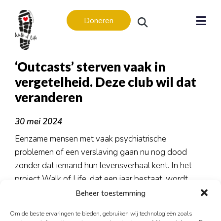
Doneren
‘Outcasts’ sterven vaak in
vergetelheid. Deze club wil dat
veranderen
Levensverhalen
30 mei 2024
Levensverhalen
Eenzame mensen met vaak psychiatrische
In memoriam
problemen of een verslaving gaan nu nog dood
Regio’s
zonder dat iemand hun levensverhaal kent. In het
Amsterdam
project Walk of Life, dat een jaar bestaat, wordt
Apeldoorn
daarom in verschillende steden hun ‘sociaal
Beheer toestemming
testament’ verzameld.
Arnhem
Om de beste ervaringen te bieden, gebruiken wij technologieën zoals