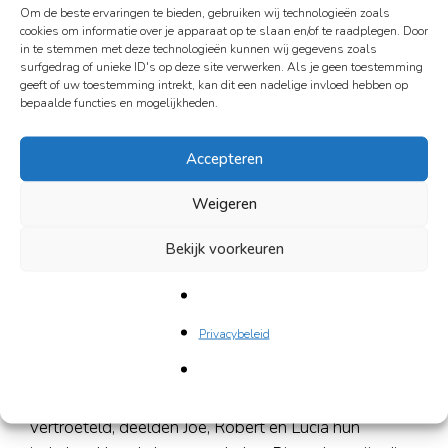
Om de beste ervaringen te bieden, gebruiken wij technologieën zoals
Nieuws
cookies om informatie over je apparaat op te slaan en/of te raadplegen. Door
in te stemmen met deze technologieën kunnen wij gegevens zoals
Contact
surfgedrag of unieke ID's op deze site verwerken. Als je geen toestemming
geeft of uw toestemming intrekt, kan dit een nadelige invloed hebben op
Doneren
bepaalde functies en mogelijkheden.
Accepteren
De sfeer was warm en vrolijk: verhalen in het Engels,
Nederlands en zelfs een vleugje Surinaams mengden
Weigeren
zich met het gezoem van pedicureapparaten. De
geur van koffie, chocola, kaas, geurkaarsjes èn een
Bekijk voorkeuren
vleugje zweetvoeten vulde de ruimte – kortom: een
middag vol aandacht, humor, verhalen en blije
voeten.
Privacybeleid
Van eelt tot emotie – alles kwam voorbij tijdens deze
Voeten & Verhalen-middag. Terwijl voeten werden
vertroeteld, deelden Joe, Robert en Lucia hun