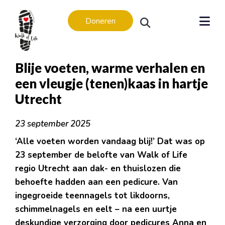
Doneren
Blije voeten, warme verhalen en
een vleugje (tenen)kaas in hartje
Utrecht
Levensverhalen
23 september 2025
Levensverhalen
‘Alle voeten worden vandaag blij!’ Dat was op
In memoriam
23 september de belofte van Walk of Life
Regio’s
regio Utrecht aan dak- en thuislozen die
Amsterdam
behoefte hadden aan een pedicure. Van
Apeldoorn
ingegroeide teennagels tot likdoorns,
schimmelnagels en eelt – na een uurtje
Arnhem
deskundige verzorging door pedicures Anna en