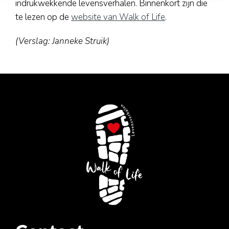
indrukwekkende levensverhalen. Binnenkort zijn die
te lezen op de
website van Walk of Life
.
(Verslag: Janneke Struik)