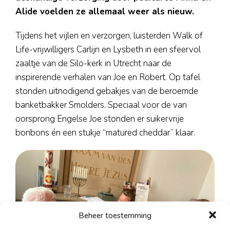
Haarlem
Alide voelden ze allemaal weer als nieuw.
Leiden
Nijmegen
Tijdens het vijlen en verzorgen, luisterden Walk of
Life-vrijwilligers Carlijn en Lysbeth in een sfeervol
Rotterdam
zaaltje van de Silo-kerk in Utrecht naar de
Utrecht
inspirerende verhalen van Joe en Robert. Op tafel
Over ons
stonden uitnodigend gebakjes van de beroemde
Nieuwe vrijwilligers
banketbakker Smolders. Speciaal voor de van
oorsprong Engelse Joe stonden er suikervrije
Aannamebeleid
bonbons én een stukje “matured cheddar” klaar.
Formulieren
Gedragscode
Fondsen
ANBI
Jaarverslagen
Beheer toestemming
Activiteiten