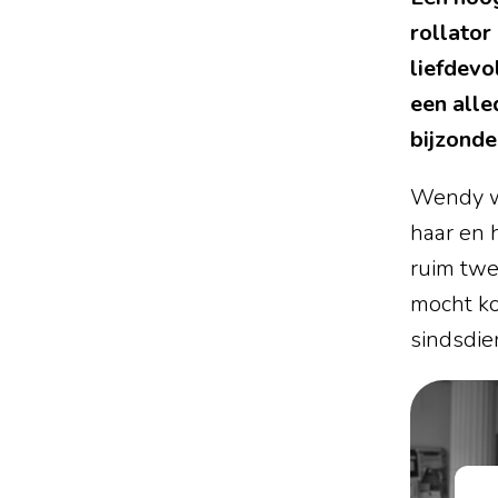
rollator
liefdevol
een alle
bijzonde
Wendy wa
haar en 
ruim twe
mocht ko
sindsdie