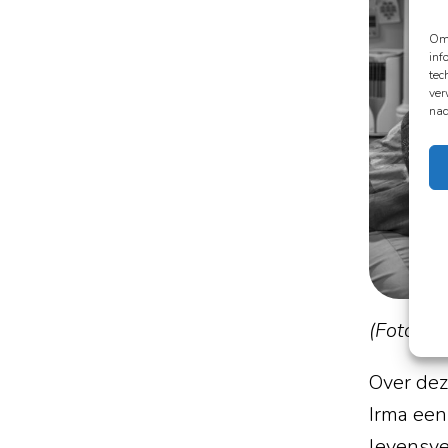
Om 
inf
tec
ver
nad
(Foto: A
Over dez
Irma een
levensve