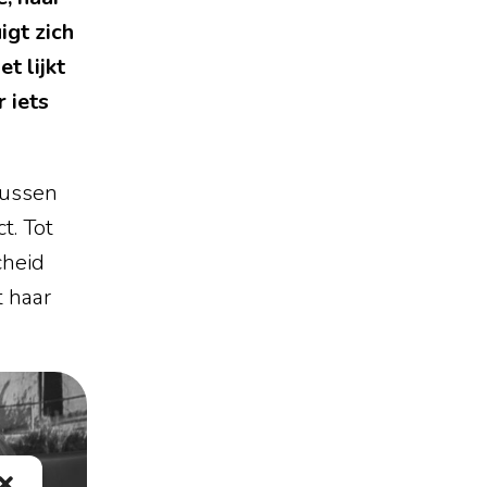
igt zich
t lijkt
 iets
tussen
t. Tot
cheid
 haar