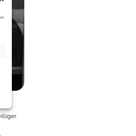
eze
lliger
e