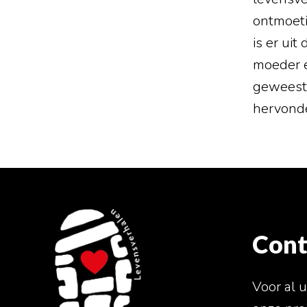
ontmoeti
is er ui
moeder e
geweest,
hervonde
Cont
Voor al 