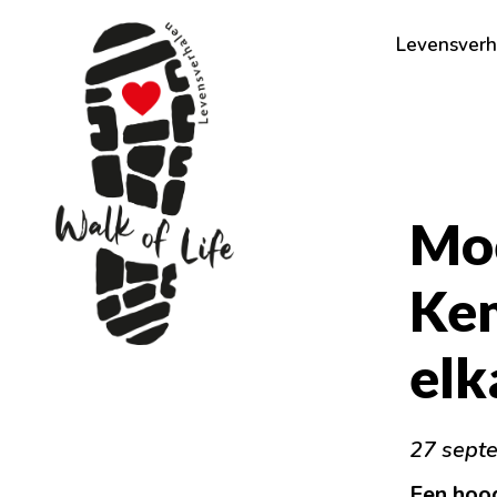
Levensverh
Moe
Ke
elk
27 sept
Een hoog