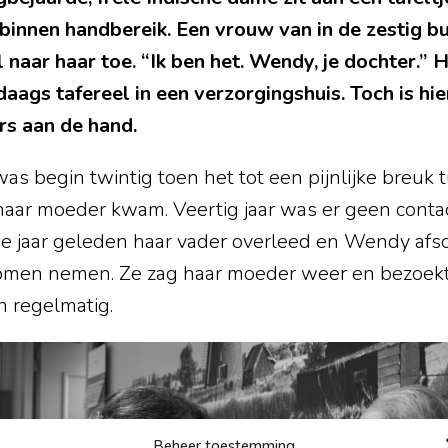
 binnen handbereik. Een vrouw van in de zestig bu
 naar haar toe. “Ik ben het. Wendy, je dochter.” He
daags tafereel in een verzorgingshuis. Toch is hier
rs aan de hand.
s begin twintig toen het tot een pijnlijke breuk 
haar moeder kwam. Veertig jaar was er geen contac
e jaar geleden haar vader overleed en Wendy afs
men nemen. Ze zag haar moeder weer en bezoekt
n regelmatig.
Beheer toestemming