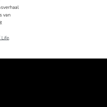
nsverhaal
s van
t
 Life
.