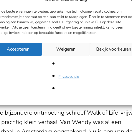
de beste ervaringen te bieden, gebruiken wij technologieën zoals cookies om
ormatie over je apparaat op te slaan en/of te raadplegen. Door in te stemmen met d
hnologieën kunnen wij gegevens zoals surfgedrag of unieke ID's op deze site
werken. Als je geen toestemming geeft of uw toestemming intrekt, kan dit een
elige invloed hebben op bepaalde functies en mogelijkheden.
Accepteren
Weigeren
Bekijk voorkeuren
Privacybeleid
nk Zwolle)
e bijzondere ontmoeting schreef Walk of Life-vrijwi
 prachtig klein verhaal. Van Wendy was al een
rhaal in Amsterdam opgetekend. Nu is een van d