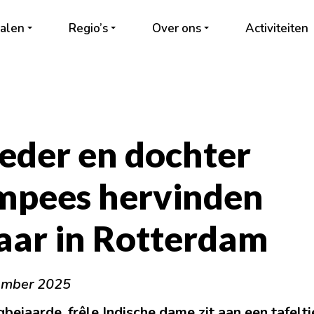
alen
Regio’s
Over ons
Activiteiten
der en dochter
mpees hervinden
aar in Rotterdam
ember 2025
bejaarde, frêle Indische dame zit aan een tafeltj