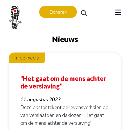
Doneren
Nieuws
In de media
Levensverhalen
Levensverhalen
“Het gaat om de mens achter
In memoriam
de verslaving”
Regio’s
11 augustus 2023
Amsterdam
Deze pastor tekent de levensverhalen op
Apeldoorn
van verslaafden en daklozen: ‘Het gaat
Arnhem
om de mens achter de verslaving’