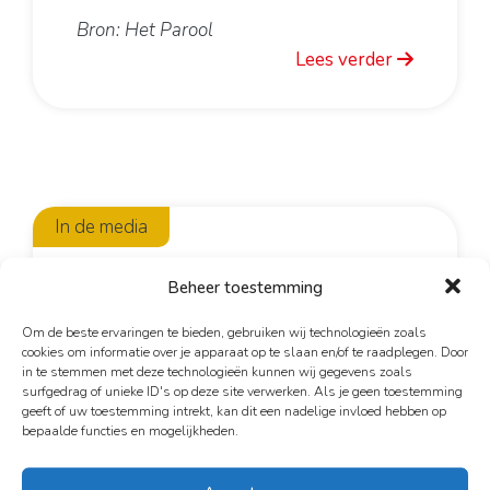
Haarlem
Bron: Het Parool
Leiden
Lees verder
Nijmegen
Rotterdam
Utrecht
Over ons
Nieuwe vrijwilligers
In de media
Aannamebeleid
Beheer toestemming
Formulieren
“De parallelle wereld is niet
Gedragscode
ver. Je stapt er zo in”
Om de beste ervaringen te bieden, gebruiken wij technologieën zoals
cookies om informatie over je apparaat op te slaan en/of te raadplegen. Door
Fondsen
in te stemmen met deze technologieën kunnen wij gegevens zoals
22 juli 2022
surfgedrag of unieke ID's op deze site verwerken. Als je geen toestemming
ANBI
Zwanine Siedenburg is pastor bij
geeft of uw toestemming intrekt, kan dit een nadelige invloed hebben op
Jaarverslagen
bepaalde functies en mogelijkheden.
Drugspastoraat Amsterdam en schrijft
Activiteiten
voor NieuwWij.nl de serie Zwanine’s