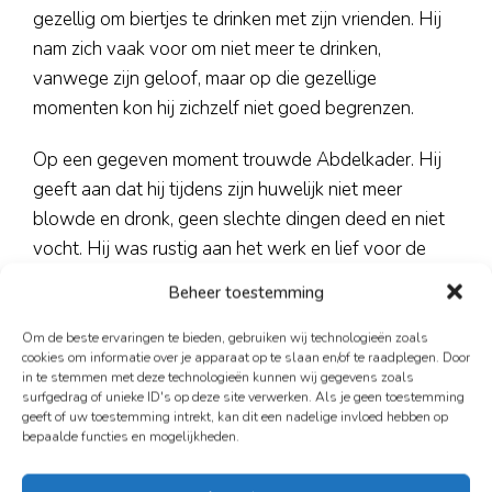
gezellig om biertjes te drinken met zijn vrienden. Hij
nam zich vaak voor om niet meer te drinken,
vanwege zijn geloof, maar op die gezellige
momenten kon hij zichzelf niet goed begrenzen.
Op een gegeven moment trouwde Abdelkader. Hij
geeft aan dat hij tijdens zijn huwelijk niet meer
blowde en dronk, geen slechte dingen deed en niet
vocht. Hij was rustig aan het werk en lief voor de
familie die hij aan het opbouwen was. Helaas
Beheer toestemming
ontstonden er betaalproblemen en begon de liefde
na vele jaren te verdwijnen. Toen kwam zijn jongere
Om de beste ervaringen te bieden, gebruiken wij technologieën zoals
cookies om informatie over je apparaat op te slaan en/of te raadplegen. Door
zelf weer omhoog, die geen zin had aan alle gedoe
in te stemmen met deze technologieën kunnen wij gegevens zoals
en die vrij wilde zijn. Die vrijheid werd nog eens extra
surfgedrag of unieke ID's op deze site verwerken. Als je geen toestemming
geeft of uw toestemming intrekt, kan dit een nadelige invloed hebben op
beperkt door de coronatijd, die voor hem een hel
bepaalde functies en mogelijkheden.
was. In die tijd, 2020, is Abdel gescheiden. Hij
logeerde daarna eerst in een hotel, vervolgens