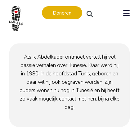
Doneren
Als ik Abdelkader ontmoet vertelt hij vol
passie verhalen over Tunesië. Daar werd hij
Levensverhalen
in 1980, in de hoofdstad Tunis, geboren en
Levensverhalen
daar wil hij ook begraven worden. Zijn
In memoriam
ouders wonen nu nog in Tunesië en hij heeft
Regio’s
zo vaak mogelijk contact met hen, bijna elke
dag.
Amsterdam
Apeldoorn
Arnhem