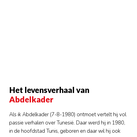
Haarlem
Leiden
Nijmegen
Rotterdam
Utrecht
Over ons
Nieuwe vrijwilligers
Aannamebeleid
Formulieren
Het levensverhaal van
Gedragscode
Abdelkader
Fondsen
ANBI
Als ik Abdelkader (7-8-1980) ontmoet vertelt hij vol
Jaarverslagen
passie verhalen over Tunesië. Daar werd hij in 1980,
Activiteiten
in de hoofdstad Tunis, geboren en daar wil hij ook