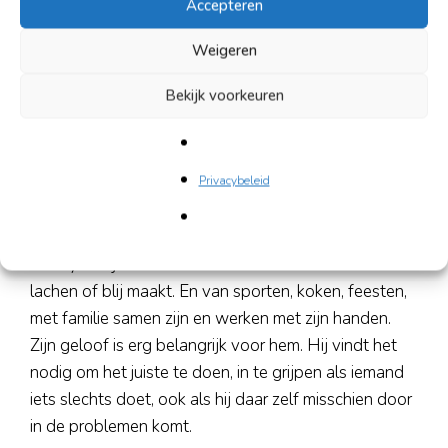
Accepteren
logeerde hij bijna een jaar op allerlei plekken,
woonde buiten. Er waren problemen en ruzies. Twee
Weigeren
jaar lang probeerde hij het zelf op te lossen en een
Bekijk voorkeuren
nieuwe woning voor zichzelf te vinden, maar dat
lukte niet. Zo kwam hij bij HVO terecht. Ze
accepteerden hem en helpen hem nu een huis te
vinden en alles op orde te krijgen. Tot die tijd woont
Privacybeleid
hij bij HVO en is hij druk aan het solliciteren naar een
nieuwe baan.* Abdelkader heeft veel interesses en
hobby’s. Hij houdt van alles wat mensen aan het
lachen of blij maakt. En van sporten, koken, feesten,
met familie samen zijn en werken met zijn handen.
Zijn geloof is erg belangrijk voor hem. Hij vindt het
nodig om het juiste te doen, in te grijpen als iemand
iets slechts doet, ook als hij daar zelf misschien door
in de problemen komt.