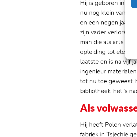
Hij is geboren in Ja
nu nog klein van stu
en een negen jaar ou
zijn vader verloren. 
man die als arts in e
opleiding tot elektr
laatste en is na vij
ingenieur materialen z
tot nu toe geweest: 
bibliotheek, het ’s n
Als volwasse
Hij heeft Polen verl
fabriek in Tsjechië 