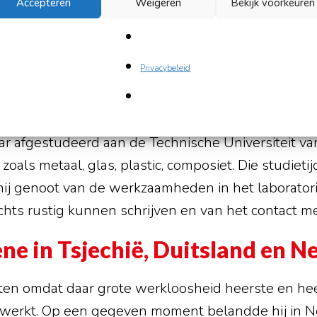
Accepteren
Weigeren
Bekijk voorkeuren
worzno, een stadje in Polen. Eén maand te vroeg en
k, aldus hemzelf. Hij groeide op in een goed gezi
dere zus. Echter na de dood van zijn moeder heeft
Privacybeleid
Met zijn zus in Polen, die lerares Poolse taal en log
en ziekenhuis werkt, heeft hij ook weinig contact. Ze
icien de keuze uit werken bij de douane of doorstud
f jaar afgestudeerd aan de Technische Universiteit 
oals metaal, glas, plastic, composiet. Die studietijd
hij genoot van de werkzaamheden in het laborator
achts rustig kunnen schrijven en van het contact m
ne in Tsjechië, Duitsland en N
aten omdat daar grote werkloosheid heerste en heef
gewerkt. Op een gegeven moment belandde hij in N