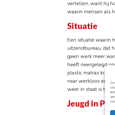
vertellen, want hij 
waarin mensen als hi
Situatie
Een situatie waarin 
uitzendbureau, dat 
geen werk meer was, 
heeft neergelegd op 
plastic matras krijg
naar werkloos en da
Om 
inf
weer in staat is te 
tec
ver
Jeugd in Pol
nad