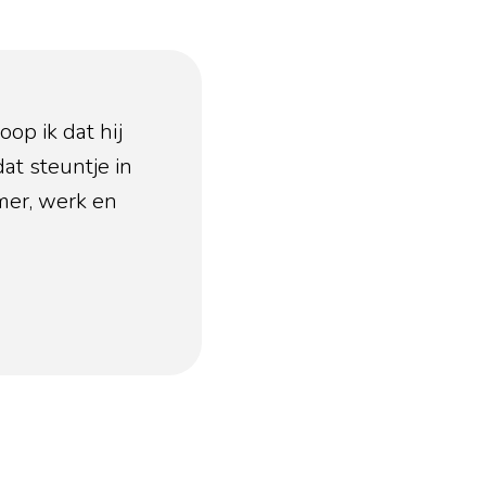
op ik dat hij
at steuntje in
mer, werk en