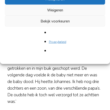
nog zeggen: “Tante Lies gaat zo een kopje soep
maken.” Dat waren blije momenten. Ergens liggen op
Weigeren
een zolder nog al mijn fotoboeken en ook mijn
Bekijk voorkeuren
rozenkrans.’
Partners en kinderen
Privacybeleid
‘Ik heb vijf kinderen en er zijn er nog vier in leven. Ik
was zeven maanden zwanger toen ik door mijn
toenmalige partner bij een ruzie van de fiets werd
getrokken en in mijn buik geschopt werd. De
volgende dag voelde ik de baby niet meer en was
de baby dood. Hij heette Johannes. Ik heb nog drie
dochters en een zoon, van drie verschillende papa’s.
De oudste heb ik toch wel verzorgd tot ze achttien
was.’