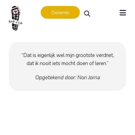
Doneren
“Dat is eigenlijk wel mijn grootste verdriet,
dat ik nooit iets mocht doen of leren.”
Levensverhalen
Levensverhalen
Opgetekend door: Nori Jorna
In memoriam
Regio’s
Amsterdam
Apeldoorn
Arnhem