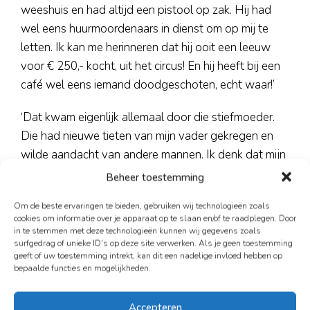
weeshuis en had altijd een pistool op zak. Hij had
wel eens huurmoordenaars in dienst om op mij te
letten. Ik kan me herinneren dat hij ooit een leeuw
voor € 250,- kocht, uit het circus! En hij heeft bij een
café wel eens iemand doodgeschoten, echt waar!’
‘Dat kwam eigenlijk allemaal door die stiefmoeder.
Die had nieuwe tieten van mijn vader gekregen en
wilde aandacht van andere mannen. Ik denk dat mijn
stiefmoeder erg jaloers was op mijn moeder en ook
Beheer toestemming
op mij omdat iedereen zei dat ik zoveel op haar leek.
Om de beste ervaringen te bieden, gebruiken wij technologieën zoals
Zij was ook lang. Mij noemen ze wel eens
cookies om informatie over je apparaat op te slaan en/of te raadplegen. Door
‘Lantaarnpaal’ en dan zeg ik: beter licht dan donker.’
in te stemmen met deze technologieën kunnen wij gegevens zoals
surfgedrag of unieke ID's op deze site verwerken. Als je geen toestemming
geeft of uw toestemming intrekt, kan dit een nadelige invloed hebben op
‘Mijn vader heb ik dood aangetroffen. Hij was toen
bepaalde functies en mogelijkheden.
50. Mijn oma was lief. Ze deed de bevallingen bij alle
kampers. En tante Lies die was ook lief. Ik hoor haar
Accepteren