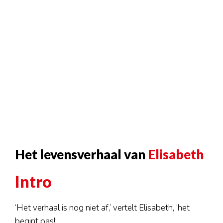
Haarlem
Leiden
Nijmegen
Rotterdam
Utrecht
Over ons
Nieuwe vrijwilligers
Aannamebeleid
Formulieren
Gedragscode
Het levensverhaal van
Elisabeth
Fondsen
Intro
ANBI
Jaarverslagen
‘Het verhaal is nog niet af,’ vertelt Elisabeth, ‘het
Activiteiten
begint pas!’