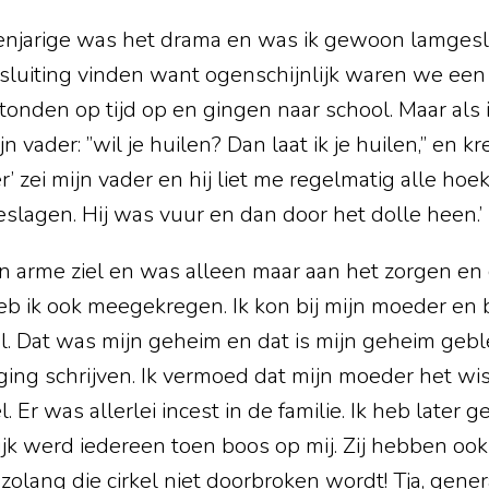
ienjarige was het drama en was ik gewoon lamgesl
sluiting vinden want ogenschijnlijk waren we een
onden op tijd op en gingen naar school. Maar als 
jn vader: ”wil je huilen? Dan laat ik je huilen,” en k
r’ zei mijn vader en hij liet me regelmatig alle ho
geslagen. Hij was vuur en dan door het dolle heen.’
 arme ziel en was alleen maar aan het zorgen en ci
b ik ook meegekregen. Ik kon bij mijn moeder en 
l. Dat was mijn geheim en dat is mijn geheim geble
ing schrijven. Ik vermoed dat mijn moeder het wist
l. Er was allerlei incest in de familie. Ik heb later
ijk werd iedereen toen boos op mij. Zij hebben o
olang die cirkel niet doorbroken wordt! Tja, gener