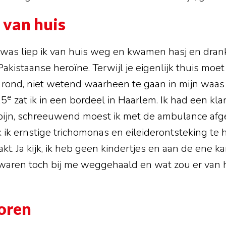
 van huis
ar was liep ik van huis weg en kwamen hasj en drank
akistaanse heroïne. Terwijl je eigenlijk thuis moet z
 rond, niet wetend waarheen te gaan in mijn waas
e
15
zat ik in een bordeel in Haarlem. Ik had een kla
ikpijn, schreeuwend moest ik met de ambulance af
k ik ernstige trichomonas en eileiderontsteking t
kt. Ja kijk, ik heb geen kindertjes en aan de ene k
ie waren toch bij me weggehaald en wat zou er va
coren