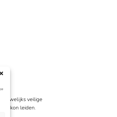
s
eze
 nauwelijks veilige
ging kon leiden.