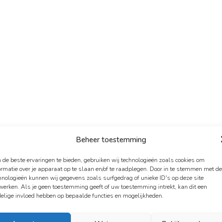
Beheer toestemming
ensverhaal van
Truu
de beste ervaringen te bieden, gebruiken wij technologieën zoals cookies om
ormatie over je apparaat op te slaan en/of te raadplegen. Door in te stemmen met d
hnologieën kunnen wij gegevens zoals surfgedrag of unieke ID's op deze site
et leven van Truus (1959): een erbarmelijke jeugd,
werken. Als je geen toestemming geeft of uw toestemming intrekt, kan dit een
elige invloed hebben op bepaalde functies en mogelijkheden.
en leven op straat dat alleen maar tot zelfvernieti