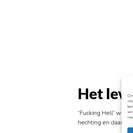
Het lev
Om 
inf
tec
“Fucking Hell” was h
ver
nad
hechting en daarna e