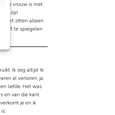
volle vrouw is met
kken zijn
r hart zitten alleen
 heeft te spiegelen
eft.
kt. Ik zeg altijd: Ik
ren al verloren, ja,
en liefde. Het was
s en van die kant
verkomt je en ik
is.’