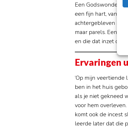
Een Godswonder brac
een fijn hart, van go
achtergebleven als s
maar parels. Een erv
en die dat inzet om a
Ervaringen u
‘Op mijn veertiende l
ben in het huis gebor
als je niet gekneed 
voor hem overleven. 
komt ook de incest s
leerde later dat die 