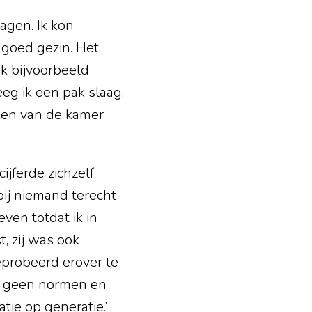
agen. Ik kon
 goed gezin. Het
ik bijvoorbeeld
reeg ik een pak slaag.
eken van de kamer
jferde zichzelf
bij niemand terecht
ven totdat ik in
, zij was ook
 geprobeerd erover te
ok geen normen en
atie op generatie.’