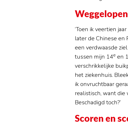
Weggelopen
‘Toen ik veertien ja
later de Chinese en P
een verdwaasde ziel
e
tussen mijn 14
en 
verschrikkelijke bu
het ziekenhuis. Blee
ik onvruchtbaar geraa
realistisch, want d
Beschadigd toch?’
Scoren en s