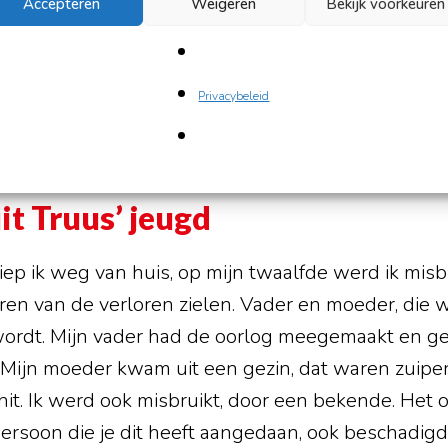
Accepteren
Weigeren
Bekijk voorkeuren
ht haar eruit omdat Truus een verstandige, liefde
ud en zilver. In haar hoofd moge dan veel witte vle
ouvenir van de heroïne en andere narigheid, in haa
Privacybeleid
aringsdeskundige die dol is op rollenspel, geleerd
nderen te helpen. Met alle liefde die ze in zich he
it Truus’ jeugd
iep ik weg van huis, op mijn twaalfde werd ik misbrui
en van de verloren zielen. Vader en moeder, die wa
wordt. Mijn vader had de oorlog meegemaakt en ge
Mijn moeder kwam uit een gezin, dat waren zuiper
hit. Ik werd ook misbruikt, door een bekende. Het o
persoon die je dit heeft aangedaan, ook beschadigd 