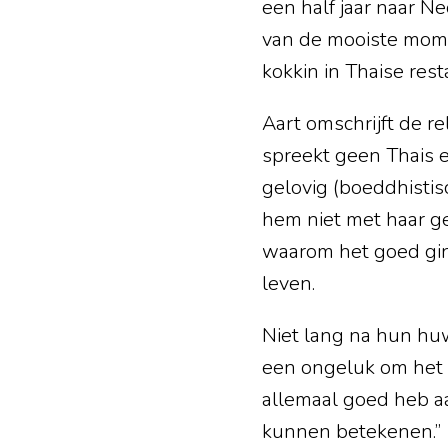
een half jaar naar N
van de mooiste momen
kokkin in Thaise res
Aart omschrijft de r
spreekt geen Thais en
gelovig (boeddhistisc
hem niet met haar gel
waarom het goed ging
leven.
Niet lang na hun huw
een ongeluk om het le
allemaal goed heb aa
kunnen betekenen.”