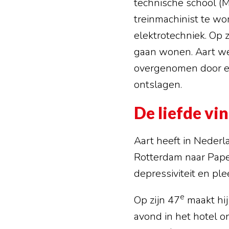
technische school (M
treinmachinist te wo
elektrotechniek. Op z
gaan wonen. Aart werk
overgenomen door ee
ontslagen.
De liefde vi
Aart heeft in Nederla
Rotterdam naar Papen
depressiviteit en ple
e
Op zijn 47
maakt hij
avond in het hotel on