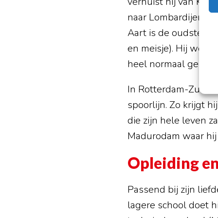
verhuist hij van Kral
naar Lombardijen. Zi
Aart is de oudste, d
en meisje). Hij weet 
heel normaal gezin.”
In Rotterdam-Zuid wo
spoorlijn. Zo krijgt 
die zijn hele leven 
Madurodam waar hij “
Opleiding e
Passend bij zijn lie
lagere school doet h