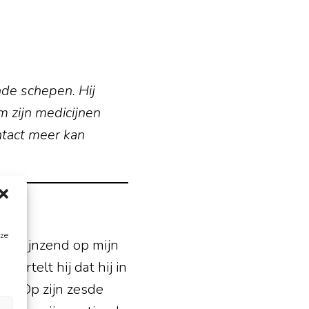
nde schepen. Hij
m zijn medicijnen
ontact meer kan
eze
t grijnzend op mijn
 vertelt hij dat hij in
id. Op zijn zesde