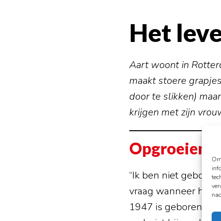
Het lev
Aart woont in Rotter
maakt stoere grapjes 
door te slikken) maar
krijgen met zijn vrou
Opgroeien i
Om 
inf
“Ik ben niet geboren
tec
ver
vraag wanneer hij gebo
nad
1947 is geboren in 