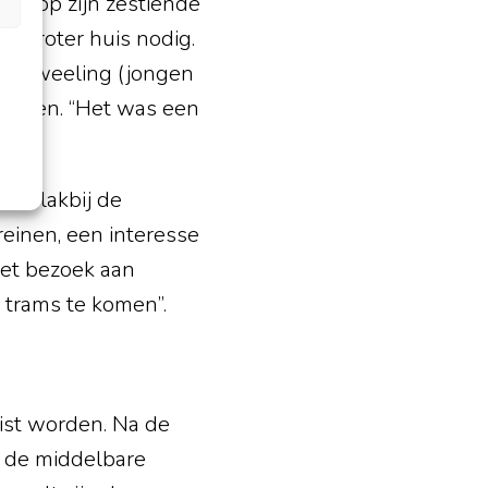
 en op zijn zestiende
n groter huis nodig.
een tweeling (jongen
ertellen. “Het was een
en vlakbij de
treinen, een interesse
het bezoek aan
e trams te komen”.
nist worden. Na de
s de middelbare