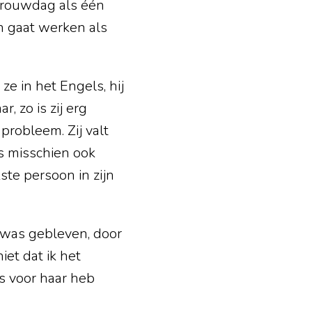
 trouwdag als één
n gaat werken als
e in het Engels, hij
, zo is zij erg
probleem. Zij valt
is misschien ook
ste persoon in zijn
d was gebleven, door
iet dat ik het
ts voor haar heb