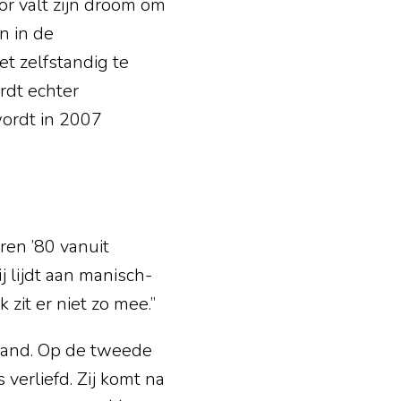
or valt zijn droom om
n in de
et zelfstandig te
ordt echter
ordt in 2007
aren ’80 vanuit
 lijdt aan manisch-
k zit er niet zo mee.”
iland. Op de tweede
 verliefd. Zij komt na