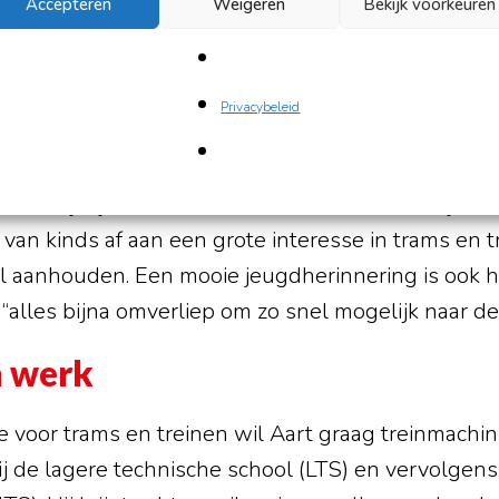
ingen naar Feijenoord, later naar Tuindorp-Vreewijk
Accepteren
Weigeren
Bekijk voorkeuren
jn ouders hebben door gezinsuitbreiding steeds ee
aarna komt er nog een jongen, dan een meisje en 
niet zoveel over het gezin waarin hij opgroeit te v
Privacybeleid
ont hij bij een straat waar trams doorheen rijden 
hij van kinds af aan een grote interesse in trams en 
zal aanhouden. Een mooie jeugdherinnering is ook 
alles bijna omverliep om zo snel mogelijk naar d
n werk
fde voor trams en treinen wil Aart graag treinmachi
ij de lagere technische school (LTS) en vervolgen