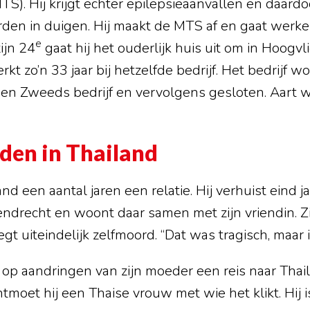
TS). Hij krijgt echter epilepsieaanvallen en daardo
rden in duigen. Hij maakt de MTS af en gaat werke
e
ijn 24
gaat hij het ouderlijk huis uit om in Hoogvli
t zo’n 33 jaar bij hetzelfde bedrijf. Het bedrijf w
n Zweeds bedrijf en vervolgens gesloten. Aart w
nden in Thailand
nd een aantal jaren een relatie. Hij verhuist eind j
drecht en woont daar samen met zijn vriendin. Zij
egt uiteindelijk zelfmoord. “Dat was tragisch, maar i
 op aandringen van zijn moeder een reis naar Tha
tmoet hij een Thaise vrouw met wie het klikt. Hij is