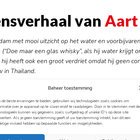
ensverhaal van
Aart
dam met mooi uitzicht op het water en voorbijvare
(“Doe maar een glas whisky”, als hij water krijgt o
 hij heeft ook een groot verdriet omdat hij geen c
w in Thailand.
Beheer toestemming
n Rotterdam
de beste ervaringen te bieden, gebruiken wij technologieën zoals cookies om
ormatie over je apparaat op te slaan en/of te raadplegen. Door in te stemmen met d
, ik ben gevonden achter een boom,” antwoordt Aar
hnologieën kunnen wij gegevens zoals surfgedrag of unieke ID's op deze site
werken. Als je geen toestemming geeft of uw toestemming intrekt, kan dit een
ren is. “Dat zei mijn vader altijd tegen mij.” Daarna
elige invloed hebben op bepaalde functies en mogelijkheden.
Rotterdam-Noord en is opgegroeid in Rotterdam-Zu