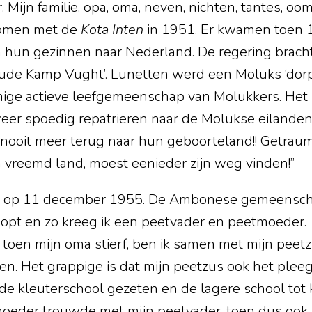
 Mijn familie, opa, oma, neven, nichten, tantes, ooms
komen met de
Kota Inten
in 1951. Er kwamen toen 
en hun gezinnen naar Nederland. De regering brac
‘oude Kamp Vught’. Lunetten werd een Moluks ‘dorp
ige actieve leefgemeenschap van Molukkers. Het zou
r spoedig repatriëren naar de Molukse eilanden. 
nooit meer terug naar hun geboorteland!! Getrau
n vreemd land, moest eenieder zijn weg vinden!”
en op 11 december 1955. De Ambonese gemeenscha
pt en zo kreeg ik een peetvader en peetmoeder. I
en mijn oma stierf, ben ik samen met mijn peetzu
n. Het grappige is dat mijn peetzus ook het pleeg
 de kleuterschool gezeten en de lagere school tot 
 moeder trouwde met mijn peetvader, toen dus ook m