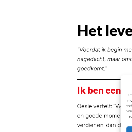
Het lev
“Voordat ik begin met
nagedacht, maar omda
goedkomt.”
Ik ben een g
Om 
inf
Oesie vertelt: “Wij 
tec
ver
en goede momenten, 
nad
verdienen, dan denk 