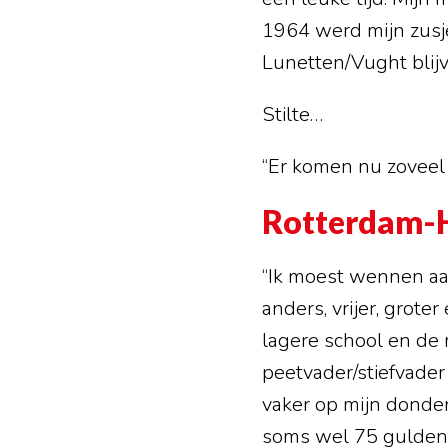
1964 werd mijn zusj
Lunetten/Vught blij
Stilte…
“Er komen nu zoveel 
Rotterdam-
“Ik moest wennen a
anders, vrijer, grote
lagere school en de
peetvader/stiefvader
vaker op mijn donder
soms wel 75 gulden i