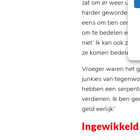
zat om er weer uit te
harder geworden. Ik 
eens om tien cent te 
om te bedelen en te b
niet.’ Ik kan ook zel
ze komen bedelen vo
Vroeger waren het ge
junkies van tegenwo
hebben een serpente
verdienen. Ik ben ge
geld eerlijk.”
Ingewikkeld