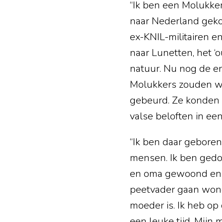
“Ik ben een Molukker.
naar Nederland ge
ex-KNIL-militairen 
naar Lunetten, het 
natuur. Nu nog de en
Molukkers zouden wee
gebeurd. Ze konden 
valse beloften in ee
“Ik ben daar gebor
mensen. Ik ben gedoo
en oma gewoond en to
peetvader gaan wone
moeder is. Ik heb op
een leuke tijd. Mijn