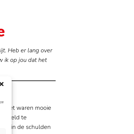
e
ijt. Heb er lang over
 ik op jou dat het
eze
ijk. Het waren mooie
om geld te
ls je in de schulden