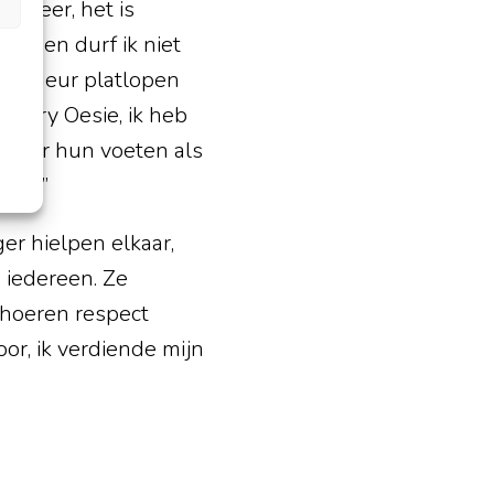
t meer, het is
mensen durf ik niet
mijn deur platlopen
‘Sorry Oesie, ik heb
et voor hun voeten als
coke.”
er hielpen elkaar,
 iedereen. Ze
 hoeren respect
or, ik verdiende mijn