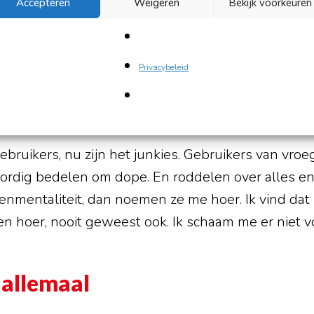
Accepteren
Weigeren
Bekijk voorkeuren
 komen. Het geld was er zo weer. Maar zo is het nie
heb geluk dat ik mensen zoals jou ken, heel veel 
vragen. Dan krijg je een grote bek, terwijl ze zelf 
Privacybeleid
ietsen! Als je niet kan geven, dan zeg je gewoon: 
f voor mijn drugs zorgen, dat gooi ik mensen ook ni
or een pofje dope. Ik gebruik … methadon …base-
bruikers, nu zijn het junkies. Gebruikers van vroeg
ordig bedelen om dope. En roddelen over alles en
nmentaliteit, dan noemen ze me hoer. Ik vind dat
en hoer, nooit geweest ook. Ik schaam me er niet vo
 allemaal