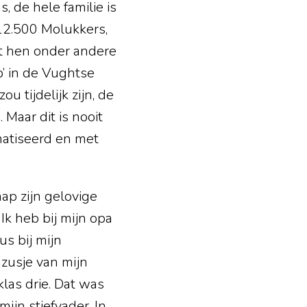
, de hele familie is
12.500 Molukkers,
ht hen onder andere
’ in de Vughtse
 tijdelijk zijn, de
Maar dit is nooit
matiseerd en met
p zijn gelovige
k heb bij mijn opa
s bij mijn
zusje van mijn
klas drie. Dat was
ijn stiefvader. In