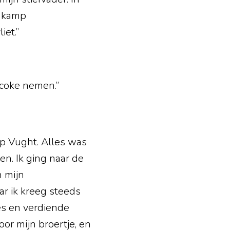
n kamp
iet.”
e-coke nemen.”
p Vught. Alles was
en. Ik ging naar de
 mijn
ar ik kreeg steeds
jes en verdiende
or mijn broertje, en