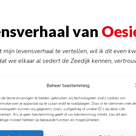
ensverhaal van
Oesi
 mijn levensverhaal te vertellen, wil ik dit even kw
t we elkaar al sedert de Zeedijk kennen, vertrouw
Beheer toestemming
ebruiker
de beste ervaringen te bieden, gebruiken wij technologieën zoals cookies om
ormatie over je apparaat op te slaan en/of te raadplegen. Door in te stemmen met d
kennen elkaar al sinds de jaren ‘70/’80 van de Zeed
hnologieën kunnen wij gegevens zoals surfgedrag of unieke ID's op deze site
werken. Als je geen toestemming geeft of uw toestemming intrekt, kan dit een
het was de mooiste tijd. Het was heel makkelijk 
elige invloed hebben op bepaalde functies en mogelijkheden.
je te gemakkelijk over geld. Het was makkelijker a