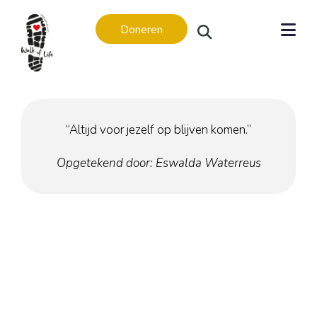
Doneren
“Altijd voor jezelf op blijven komen.”
Levensverhalen
Opgetekend door: Eswalda Waterreus
Levensverhalen
In memoriam
Regio’s
Amsterdam
Apeldoorn
Arnhem