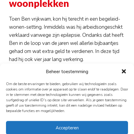
woonplekken
Toen Ben vrijkwam, kon hij terecht in een begeleid-
wonen-setting. Inmiddels was hij arbeidsongeschikt
verklaard vanwege zijn epilepsie. Ondanks dat heeft
Ben in de loop van de jaren wel allerlei bijbaantjes
gehad om wat extra geld te verdienen. In deze tijd
had hij ook vier jaar lang verkering.
Beheer toestemming
Daarna woonde hij zo’n zeven jaar in Nijmegen. Dit
beschrijft Ben ook als een goeie tijd met als jaarlijks
Om de beste ervaringen te bieden, gebruiken wij technologieën zoals
hoogtepunt de Avondvierdaagse die voorbijkwam.
cookies om informatie over je apparaat op te slaan en/of te raadplegen. Door
in te stemmen met deze technologieën kunnen wij gegevens zoals
Het kampeerterrein was er tegenover. Dus Ben zat
surfgedrag of unieke ID's op deze site verwerken. Als je geen toestemming
midden in de jaarlijkse feestvreugde!
geeft of uw toestemming intrekt, kan dit een nadelige invloed hebben op
bepaalde functies en mogelijkheden.
De periode hierna kan Ben zich niet meer zo goed
herinneren. Hij heeft een tijdlang op straat geleefd, is
Accepteren