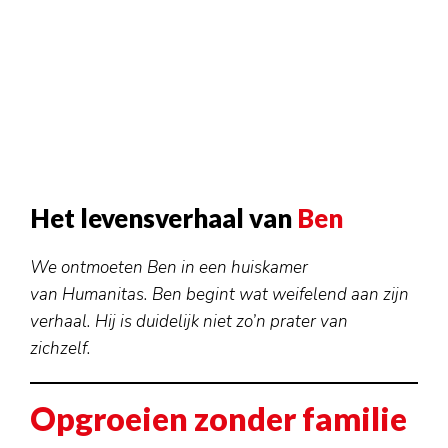
Haarlem
Leiden
Nijmegen
Rotterdam
Utrecht
Over ons
Nieuwe vrijwilligers
Het levensverhaal van
Ben
Aannamebeleid
Formulieren
We ontmoeten Ben in een huiskamer
van Humanitas. Ben begint wat weifelend aan zijn
Gedragscode
verhaal. Hij is duidelijk niet zo’n prater van
Fondsen
zichzelf.
ANBI
Jaarverslagen
Opgroeien zonder familie
Activiteiten