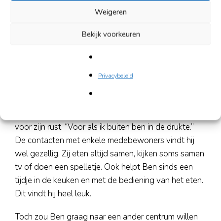
een jaar of wat verslaafd geweest aan heroïne en
Weigeren
heeft hierbij hiv opgelopen.
Bekijk voorkeuren
Huidige situatie: wonen,
bezigheden
Privacybeleid
Ben verblijft nu zo’n twee jaar bij Humanitas. Hij
heeft het hier redelijk naar zijn zin. Alcohol gebruiken
en blowen zijn toegestaan en dat heeft Ben nodig
voor zijn rust. “Voor als ik buiten ben in de drukte.”
De contacten met enkele medebewoners vindt hij
wel gezellig. Zij eten altijd samen, kijken soms samen
tv of doen een spelletje. Ook helpt Ben sinds een
tijdje in de keuken en met de bediening van het eten.
Dit vindt hij heel leuk.
Toch zou Ben graag naar een ander centrum willen