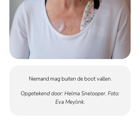
Haarlem
Leiden
Nijmegen
Rotterdam
Utrecht
Over ons
Nieuwe vrijwilligers
Aannamebeleid
Niemand mag buiten de boot vallen.
Formulieren
Gedragscode
Opgetekend door: Helma Snelooper. Foto:
Eva Meylink.
Fondsen
ANBI
Jaarverslagen
Activiteiten