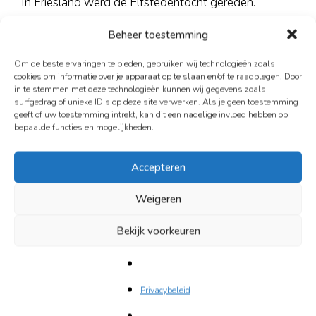
In Friesland werd de Elfstedentocht gereden.
Pamela kroop onder de quilt van oma en bleef lekker
Beheer toestemming
warm.
Om de beste ervaringen te bieden, gebruiken wij technologieën zoals
De kat nestelde zich er spinnend bij.
cookies om informatie over je apparaat op te slaan en/of te raadplegen. Door
in te stemmen met deze technologieën kunnen wij gegevens zoals
surfgedrag of unieke ID's op deze site verwerken. Als je geen toestemming
Pamela leerde Nederlands op straat. Ze werkte voor
geeft of uw toestemming intrekt, kan dit een nadelige invloed hebben op
persbureaus, schreef artikelen, verzorgde de
bepaalde functies en mogelijkheden.
ondertitels voor NPO en NTR. Ze gaf er leiding aan
een enthousiaste groep mensen, waaronder
Accepteren
vluchtelingen met een media-achtergrond. Ze
Weigeren
ontwikkelde zich tot een ervaren journalist,
redacteur, vertaler en copywriter met een eigen
Bekijk voorkeuren
vertaal- en tekstbureau.
“Mijn werk is mijn alles”, zegt ze.
Privacybeleid
Een muzikale zoon