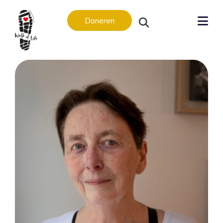
Doneren
Levensverhalen
Levensverhalen
In memoriam
Regio’s
Amsterdam
Apeldoorn
Arnhem