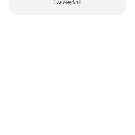
Eva Meylink.
Nieuws
Contact
Doneren