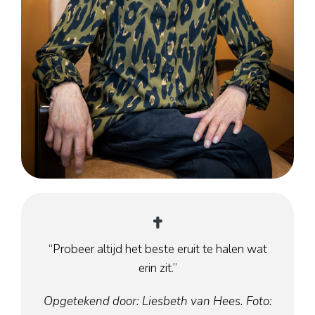
Haarlem
Leiden
Nijmegen
Rotterdam
Utrecht
Over ons
Nieuwe vrijwilligers
Aannamebeleid
Formulieren
Gedragscode
Fondsen
“Probeer altijd het beste eruit te halen wat
ANBI
erin zit.”
Jaarverslagen
Activiteiten
Opgetekend door: Liesbeth van Hees. Foto: