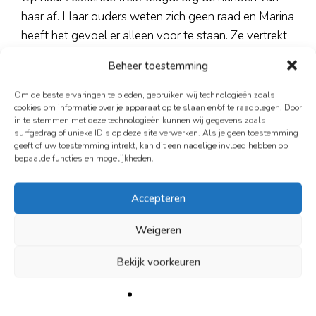
haar af. Haar ouders weten zich geen raad en Marina
heeft het gevoel er alleen voor te staan. Ze vertrekt
naar Eindhoven en later naar Amsterdam. Voor 300
Beheer toestemming
gulden huurt ze een kamer, die ze betaalt door hier
en daar te werken, bijvoorbeeld als verkoopster in
Om de beste ervaringen te bieden, gebruiken wij technologieën zoals
cookies om informatie over je apparaat op te slaan en/of te raadplegen. Door
een parfumeriewinkel of ouvreuse bij Tuschinski,
in te stemmen met deze technologieën kunnen wij gegevens zoals
maar ook door te stelen. “Het geld lag op straat,
surfgedrag of unieke ID's op deze site verwerken. Als je geen toestemming
geeft of uw toestemming intrekt, kan dit een nadelige invloed hebben op
meer dan tegenwoordig. Elke dag keek je weer wat
bepaalde functies en mogelijkheden.
er op je pad kwam, ik heb mij daar nooit echt zorgen
over gemaakt.”
Accepteren
Gezin en gemis
Weigeren
In haar zoektocht naar geld, vond ze ook veel
Bekijk voorkeuren
gezelligheid. “In een kroeg in de Warmoesstraat
leerde ik mijn man kennen, een Duitser. We zijn gaan