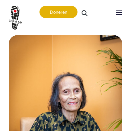
Doneren
Levensverhalen
Levensverhalen
In memoriam
Regio’s
Amsterdam
Apeldoorn
Arnhem