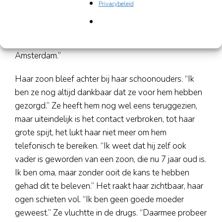
samenwonen, totdat hij 4 maanden vast kwam te
Privacybeleid
zitten. Eenmaal vrij zijn we naar Duitsland vertrokken.
Ik was zwanger, we zijn getrouwd en woonden in
Trier. Maar na 2 jaar was ik weer terug in
Amsterdam.”
Haar zoon bleef achter bij haar schoonouders. “Ik
ben ze nog altijd dankbaar dat ze voor hem hebben
gezorgd.” Ze heeft hem nog wel eens teruggezien,
maar uiteindelijk is het contact verbroken, tot haar
grote spijt, het lukt haar niet meer om hem
telefonisch te bereiken. “Ik weet dat hij zelf ook
vader is geworden van een zoon, die nu 7 jaar oud is.
Ik ben oma, maar zonder ooit de kans te hebben
gehad dit te beleven.” Het raakt haar zichtbaar, haar
ogen schieten vol. “Ik ben geen goede moeder
geweest.” Ze vluchtte in de drugs. “Daarmee probeer