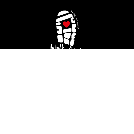
Contact
Voor al uw vragen zijn we te bereiken via onze
projectleider Zwanine Siedenburg.
06 - 54 254 604
zwanine.siedenburg@walkoflife.nu